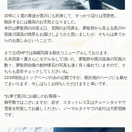
10年に１度の寒波が黒川にも到来して、すっかり辺りは雪景色。
散歩するには最高のお天気となりました。
本日は夢龍胆の出迎え口、玄関のお写真を。夢龍胆から見える黒川や
筑後川源流の情景もお届けしようかと思いましたが、そちらは来てか
らのお楽しみということで。
さて公式HPでは掲載写真を順次リニューアルしております。
久木田菜々夏さんにモデルをして頂いた、夢龍胆や黒川温泉の写真の
数々。夢龍胆自慢の創作懐石の写真も凄く良く撮れていますので、そ
ちらも是非チェックしてくださいね。
12/19現在はトップページのみの公開ですが、順次他のページにも載せ
てまいります、今しばらくお待ちいただけますと幸いです。
*お車で黒川にお越しのお客様へ
御手数ではございますが、必ず、スタットレス又はチェーンタイヤで
雪道を対策してお越しください。ノーマルタイヤでの走行は大変危険
です。