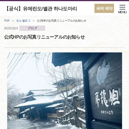
【공식】유메린도/별관 하나도마리
숙박 예약
MENU
TOP
숙소 블로그
公式HPのお写真リニューアルのお知らせ
ブログ
2023/12/19
公式HPのお写真リニューアルのお知らせ