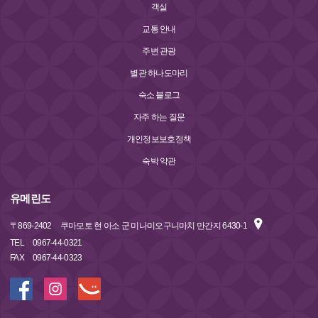
객실
교통 안내
주변 관광
별관 하나도마리
숙소 블로그
자주 하는 질문
개인정보보호정책
숙박 약관
유메린도
〒
869-2402
쿠마모토 현 아소 군 미나미오구니마치 만간지 6430-1
TEL
0967-44-0321
FAX
0967-44-0323