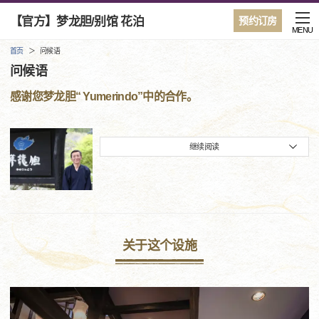
【官方】梦龙胆/别馆 花泊
预约订房
MENU
首页
问候语
问候语
感谢您梦龙胆“ Yumerindo”中的合作。
继续阅读
关于这个设施