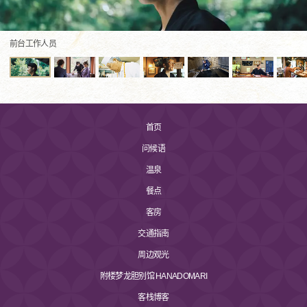
前台工作人员
首页
问候语
温泉
餐点
客房
交通指南
周边观光
附楼梦龙胆别馆 HANADOMARI
客栈博客