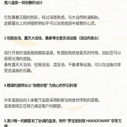
黑川温泉一样安静的设计
它包裹着沉稳的色彩，经过深思熟虑，与大自然和谐相处。
走廊露台上的间接照明似乎可以治愈旅途中疲惫的心灵。
3.包租浴池、露天大浴场、桑拿等全套洗浴设施（流动的泉水）
自行开发的温泉是硫酸盐温泉，有望起到皮肤复苏的作用，因此您可以
获得光滑的皮肤。
备有露天大浴池、包租浴池、混浴池、干桑拿等设施，可以在设施内享
受泡温泉的乐趣。
4.精湛的厨师长以“热情好客”为核心的怀石料理
许多直放站的人来餐厅品尝采用新鲜当地食材烹制的菜肴。
首席厨师正在努力满足客户的期望。
5.黑川唯一的顾客有了协调的温泉，附件“梦龙胆别馆 HANADOMARI”非常方
便。