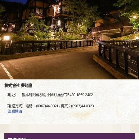
株式會社 夢龍膽
【地址】 熊本縣阿蘇郡南小國町滿願寺6430-1869-2402
【聯絡方式】電話：(0967)44-0321 / 傳真：(0967)44-0323
…
繼續閱讀