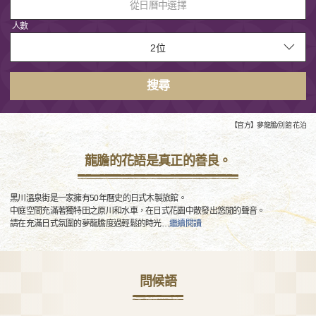
從日曆中選擇
人數
搜尋
【官方】夢龍膽/別館 花泊
龍膽的花語是真正的善良。
黑川溫泉街是一家擁有50年曆史的日式木製旅館。
中庭空間充滿著獨特田之原川和水車，在日式花園中散發出悠閒的聲音。
請在充滿日式氛圍的夢龍膽度過輕鬆的時光
…
繼續閱讀
問候語