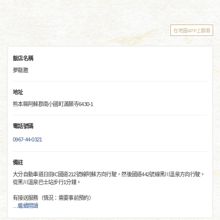
在地圖APP上觀看
飯店名稱
夢龍膽
地址
熊本縣阿蘇郡南小國町滿願寺6430-1
電話號碼
0967-44-0321
備註
大分自動車道日田IC國道212號線阿蘇方向行駛，然後國道442號線黑川溫泉方向行駛。
從黑川溫泉巴士站步行1分鐘。
有接送服務（情況：需要事前預約）
…
繼續閱讀