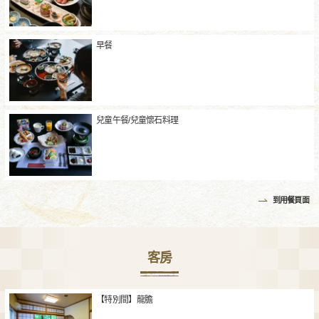
早餐
兒童午餐/兒童懷石料理
到用餐頁面
客房
【特別間】龍膽