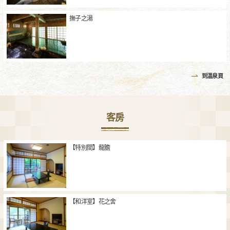
撫子之湯
到溫泉頁
客房
【特別間】龍膽
【和洋室】花之舍