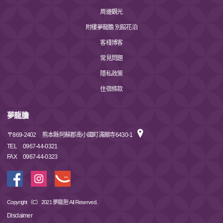
周邊觀光
附樓夢龍膽 別館花泊
客棧博客
常見問題
隱私政策
住宿條款
夢龍膽
〒
869-2402
熊本縣阿蘇郡南小國町滿願寺6430-1
TEL
0967-44-0321
FAX
0967-44-0323
Copyright（C）2021 夢龍胆 All Reserved.
Disclaimer