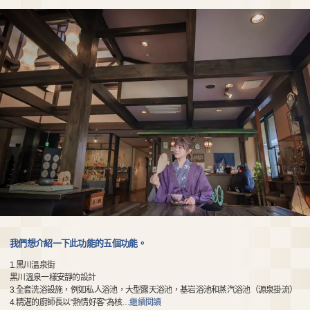
我們想介紹一下此功能的五個功能。
1.黑川溫泉街
黑川溫泉一樣安靜的設計
3.全套洗浴設施，例如私人浴池，大型露天浴池，基岩浴池和蒸汽浴池（源泉掛流）
4.精湛的廚師長以“熱情好客”為核
…
繼續閱讀