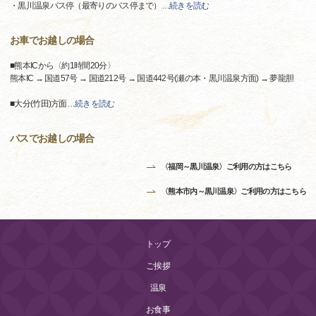
・黒川温泉バス停（最寄りのバス停まで）
…
続きを読む
お車でお越しの場合
■熊本ICから〈約1時間20分〉
熊本IC → 国道57号 → 国道212号 → 国道442号(瀬の本・黒川温泉方面) → 夢龍胆
■大分(竹田)方面
…
続きを読む
バスでお越しの場合
〈福岡～黒川温泉〉ご利用の方はこちら
〈熊本市内～黒川温泉〉ご利用の方はこちら
トップ
ご挨拶
温泉
お食事