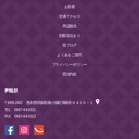
お部屋
交通アクセス
周辺観光
別館花泊まり
宿ブログ
よくあるご質問
プライバシーポリシー
宿泊約款
夢龍胆
〒
869-2402
熊本県阿蘇郡南小国町満願寺６４３０－１
TEL
0967-44-0321
FAX
0967-44-0323