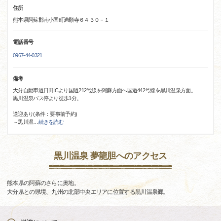
住所
熊本県阿蘇郡南小国町満願寺６４３０－１
電話番号
0967-44-0321
備考
大分自動車道日田ICより国道212号線を阿蘇方面へ国道442号線を黒川温泉方面。
黒川温泉バス停より徒歩1分。
送迎あり(条件：要事前予約)
～黒川温
…
続きを読む
黒川温泉 夢龍胆へのアクセス
熊本県の阿蘇のさらに奥地。
大分県との県境、九州の北部中央エリアに位置する黒川温泉郷。